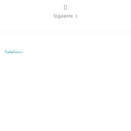
Siguiente
Teléfono
+54 911 2353-7080
Email
info@innovaconstructora.com.ar
Dirección postal
Av. Mariano Castex 3489